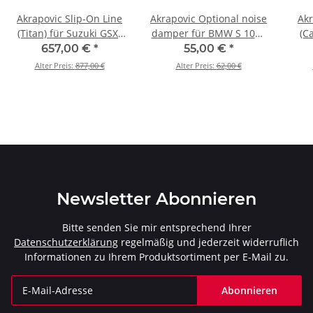
Akrapovic Slip-On Line
Akrapovic Optional noise
Akr
(Titan) für Suzuki GSX-
damper für BMW S 1000
(C
R1000R - BJ. 2017 > 2025
RR - BJ. 2019 > 2026 (V-
10
657,00 €
*
55,00 €
*
(S-S10SO13-CUBT)
TUV111)
2
Alter Preis:
877,00 €
Alter Preis:
62,00 €
Newsletter Abonnieren
Bitte senden Sie mir entsprechend Ihrer
Datenschutzerklärung
regelmäßig und jederzeit widerruflich
Informationen zu Ihrem Produktsortiment per E-Mail zu.
Abonnieren
Newsletter Abonnieren