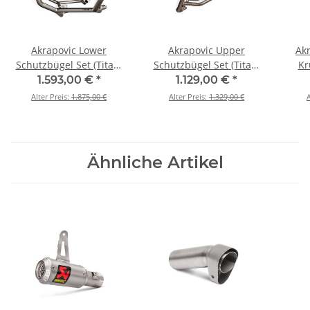
Akrapovic Lower
Akrapovic Upper
Ak
Schutzbügel Set (Titan)
Schutzbügel Set (Titan)
Kr
für BMW R 1250 GS /
für BMW R 1250 GS /
B
1.593,00 €
*
1.129,00 €
*
ADVENTURE - BJ. 2019 >
ADVENTURE - BJ. 2019 >
ADVE
Alter Preis:
1.875,00 €
Alter Preis:
1.329,00 €
A
2023 (CB-B12T1D)
2023 (CB-B12T1U)
2
Ähnliche Artikel