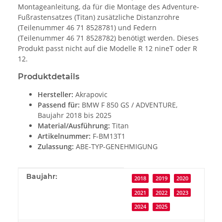
Montageanleitung, da für die Montage des Adventure-
Fußrastensatzes (Titan) zusätzliche Distanzrohre
(Teilenummer 46 71 8528781) und Federn
(Teilenummer 46 71 8528782) benötigt werden. Dieses
Produkt passt nicht auf die Modelle R 12 nineT oder R
12.
Produktdetails
Hersteller:
Akrapovic
Passend für:
BMW F 850 GS / ADVENTURE,
Baujahr 2018 bis 2025
Material/Ausführung:
Titan
Artikelnummer:
F-BM13T1
Zulassung:
ABE-TYP-GENEHMIGUNG
Produkteigenschaft
Wert
Baujahr:
2018
2019
2020
2021
2022
2023
2024
2025