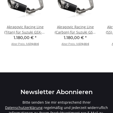
Akrapovic Racing Line
Akrapovic Racing Line
Akr
(Titan) für Suzuki GSX-8S
(Carbon) für Suzuki GSX-
(SS)
/ 8R / 8T / 8TT - BJ. 2022
8S / 8R / 8T / 8TT - BJ.
8R / 
1.180,00 €
*
1.180,00 €
*
> 2026 (S-S8R3-APLTBL)
2022 > 2026 (S-S8R3-
202
Alter Preis:
1.574,00 €
Alter Preis:
1.574,00 €
A
APLTBL)
Newsletter Abonnieren
Bitte senden Sie mir entsprechend Ihrer
Datenschutzerklärung
regelmäßig und jederzeit widerruflich
Informationen zu Ihrem Produktsortiment per E-Mail zu.