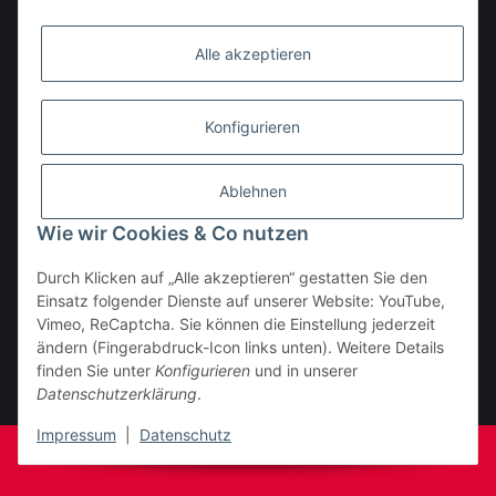
Alle akzeptieren
Konfigurieren
Ablehnen
Wie wir Cookies & Co nutzen
Durch Klicken auf „Alle akzeptieren“ gestatten Sie den
BESTELLHOTLINE:
Einsatz folgender Dienste auf unserer Website: YouTube,
(0 23 03) 983 77 27
Vimeo, ReCaptcha. Sie können die Einstellung jederzeit
ändern (Fingerabdruck-Icon links unten). Weitere Details
Vertrag widerrufen
finden Sie unter
Konfigurieren
und in unserer
Datenschutzerklärung
.
* Alle Preise inkl. gesetzlicher USt., zzgl.
Versand
Impressum
|
Datenschutz
© Fa. Moto Technik UG
Powered by
JTL-Shop