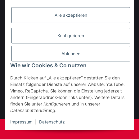
Alle akzeptieren
Konfigurieren
Ablehnen
Wie wir Cookies & Co nutzen
Durch Klicken auf „Alle akzeptieren“ gestatten Sie den
BESTELLHOTLINE:
Einsatz folgender Dienste auf unserer Website: YouTube,
(0 23 03) 983 77 27
Vimeo, ReCaptcha. Sie können die Einstellung jederzeit
ändern (Fingerabdruck-Icon links unten). Weitere Details
Vertrag widerrufen
finden Sie unter
Konfigurieren
und in unserer
Datenschutzerklärung
.
* Alle Preise inkl. gesetzlicher USt., zzgl.
Versand
Impressum
|
Datenschutz
© Fa. Moto Technik UG
Powered by
JTL-Shop