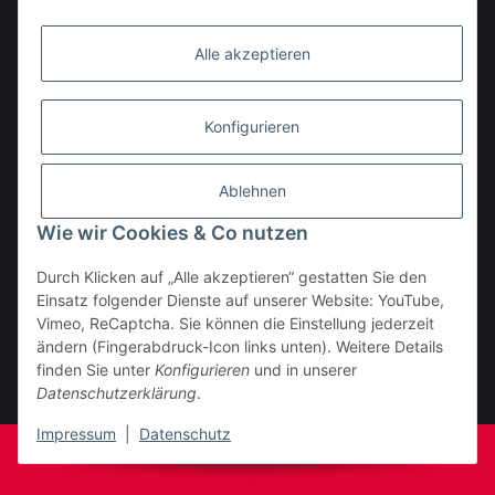
Alle akzeptieren
Konfigurieren
Ablehnen
Wie wir Cookies & Co nutzen
Durch Klicken auf „Alle akzeptieren“ gestatten Sie den
BESTELLHOTLINE:
Einsatz folgender Dienste auf unserer Website: YouTube,
(0 23 03) 983 77 27
Vimeo, ReCaptcha. Sie können die Einstellung jederzeit
ändern (Fingerabdruck-Icon links unten). Weitere Details
Vertrag widerrufen
finden Sie unter
Konfigurieren
und in unserer
Datenschutzerklärung
.
* Alle Preise inkl. gesetzlicher USt., zzgl.
Versand
Impressum
|
Datenschutz
© Fa. Moto Technik UG
Powered by
JTL-Shop