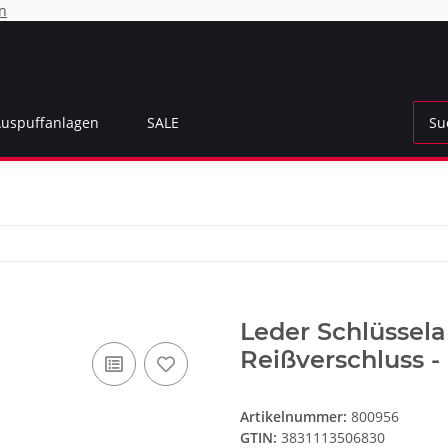
n
Auspuffanlagen
SALE
Leder Schlüssel
Reißverschluss -
Artikelnummer:
800956
GTIN:
3831113506830