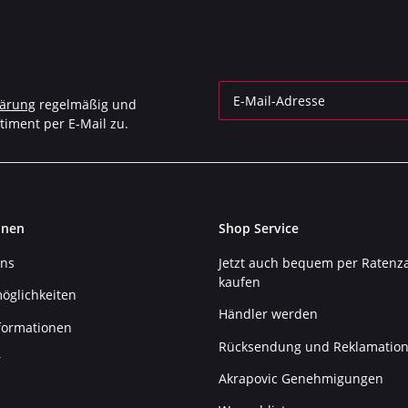
lärung
regelmäßig und
timent per E-Mail zu.
Newsletter Abonnieren
onen
Shop Service
uns
Jetzt auch bequem per Ratenz
kaufen
öglichkeiten
Händler werden
formationen
Rücksendung und Reklamatio
r
Akrapovic Genehmigungen