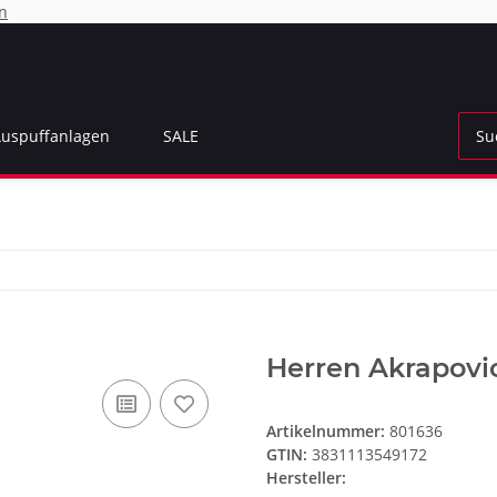
n
Auspuffanlagen
SALE
Herren Akrapovic 
Artikelnummer:
801636
GTIN:
3831113549172
Hersteller: