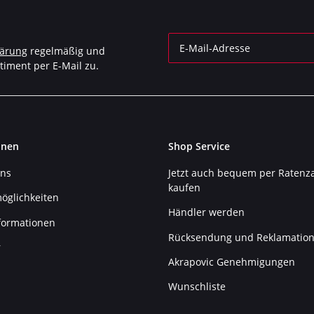
lärung
regelmäßig und
timent per E-Mail zu.
Newsletter Abonnieren
onen
Shop Service
uns
Jetzt auch bequem per Ratenz
kaufen
öglichkeiten
Händler werden
formationen
Rücksendung und Reklamatio
r
Akrapovic Genehmigungen
Wunschliste