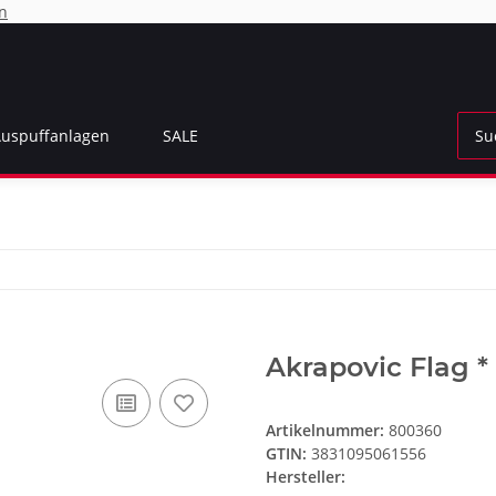
n
Auspuffanlagen
SALE
Akrapovic Flag * 
Artikelnummer:
800360
GTIN:
3831095061556
Hersteller: