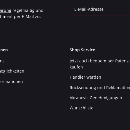
lärung
regelmäßig und
timent per E-Mail zu.
Newsletter Abonnieren
onen
Shop Service
uns
Jetzt auch bequem per Ratenz
kaufen
öglichkeiten
Händler werden
formationen
Rücksendung und Reklamatio
r
Akrapovic Genehmigungen
Wunschliste