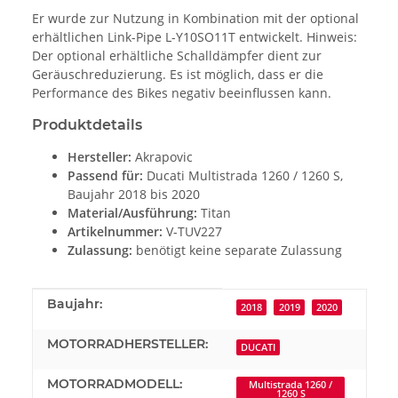
Er wurde zur Nutzung in Kombination mit der optional
erhältlichen Link-Pipe L-Y10SO11T entwickelt. Hinweis:
Der optional erhältliche Schalldämpfer dient zur
Geräuschreduzierung. Es ist möglich, dass er die
Performance des Bikes negativ beeinflussen kann.
Produktdetails
Hersteller:
Akrapovic
Passend für:
Ducati Multistrada 1260 / 1260 S,
Baujahr 2018 bis 2020
Material/Ausführung:
Titan
Artikelnummer:
V-TUV227
Zulassung:
benötigt keine separate Zulassung
Produkteigenschaft
Wert
Baujahr:
2018
2019
2020
MOTORRADHERSTELLER:
DUCATI
MOTORRADMODELL:
Multistrada 1260 /
1260 S