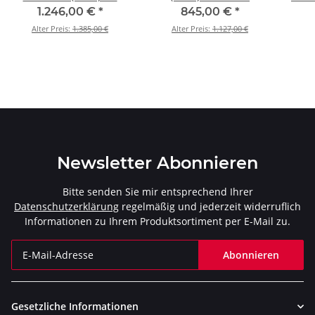
Ducati Multistrada 1260
Multistrada 1260 / 1260
Mult
1.246,00 €
*
845,00 €
*
/ 1260 S - BJ. 2018 > 2020
S - BJ. 2018 > 2020 (S-
S -
Alter Preis:
1.385,00 €
Alter Preis:
1.127,00 €
(E-D12E6)
D12SO9-HAPT)
Newsletter Abonnieren
Bitte senden Sie mir entsprechend Ihrer
Datenschutzerklärung
regelmäßig und jederzeit widerruflich
Informationen zu Ihrem Produktsortiment per E-Mail zu.
Abonnieren
Newsletter Abonnieren
Gesetzliche Informationen