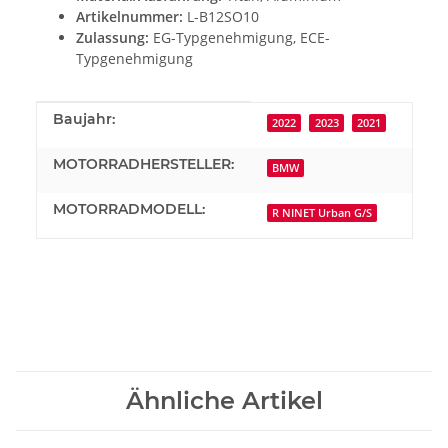
Artikelnummer:
L-B12SO10
Zulassung:
EG-Typgenehmigung, ECE-
Typgenehmigung
Produkteigenschaft
Wert
Baujahr:
2022
2023
2021
MOTORRADHERSTELLER:
BMW
MOTORRADMODELL:
R NINET Urban G/S
Ähnliche Artikel