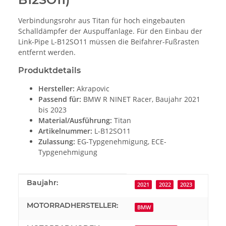
Verbindungsrohr aus Titan für hoch eingebauten
Schalldämpfer der Auspuffanlage. Für den Einbau der
Link-Pipe L-B12SO11 müssen die Beifahrer-Fußrasten
entfernt werden.
Produktdetails
Hersteller:
Akrapovic
Passend für:
BMW R NINET Racer, Baujahr 2021
bis 2023
Material/Ausführung:
Titan
Artikelnummer:
L-B12SO11
Zulassung:
EG-Typgenehmigung, ECE-
Typgenehmigung
Produkteigenschaft
Wert
Baujahr:
2021
2022
2023
MOTORRADHERSTELLER:
BMW