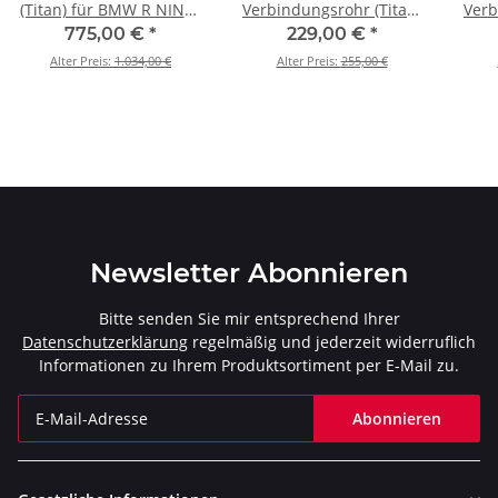
(Titan) für BMW R NINET
Verbindungsrohr (Titan)
Verb
Racer - BJ. 2017 > 2023
für BMW R NINET Racer
f
775,00 €
*
229,00 €
*
(S-B12SO17-HBRBL)
- BJ. 2021 > 2023 (L-
Scr
Alter Preis:
1.034,00 €
Alter Preis:
255,00 €
B12SO10)
2
Newsletter Abonnieren
Bitte senden Sie mir entsprechend Ihrer
Datenschutzerklärung
regelmäßig und jederzeit widerruflich
Informationen zu Ihrem Produktsortiment per E-Mail zu.
Abonnieren
Newsletter Abonnieren