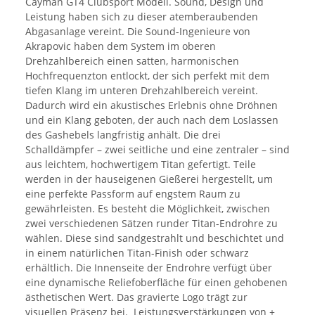
Cayman GT4 Clubsport Modell. Sound, Design und
Leistung haben sich zu dieser atemberaubenden
Abgasanlage vereint. Die Sound-Ingenieure von
Akrapovic haben dem System im oberen
Drehzahlbereich einen satten, harmonischen
Hochfrequenzton entlockt, der sich perfekt mit dem
tiefen Klang im unteren Drehzahlbereich vereint.
Dadurch wird ein akustisches Erlebnis ohne Dröhnen
und ein Klang geboten, der auch nach dem Loslassen
des Gashebels langfristig anhält. Die drei
Schalldämpfer – zwei seitliche und eine zentraler – sind
aus leichtem, hochwertigem Titan gefertigt. Teile
werden in der hauseigenen Gießerei hergestellt, um
eine perfekte Passform auf engstem Raum zu
gewährleisten. Es besteht die Möglichkeit, zwischen
zwei verschiedenen Sätzen runder Titan-Endrohre zu
wählen. Diese sind sandgestrahlt und beschichtet und
in einem natürlichen Titan-Finish oder schwarz
erhältlich. Die Innenseite der Endrohre verfügt über
eine dynamische Reliefoberfläche für einen gehobenen
ästhetischen Wert. Das gravierte Logo trägt zur
visuellen Präsenz bei. Leistungsverstärkungen von +