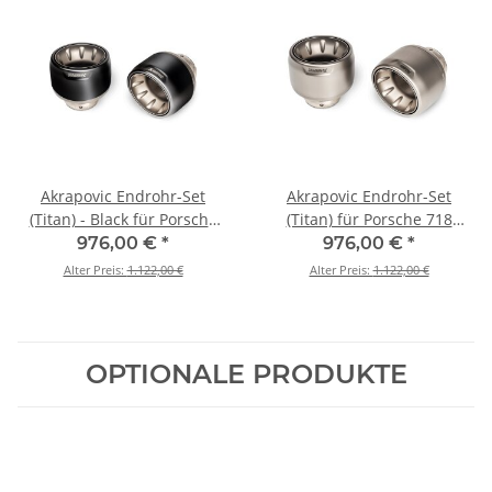
Akrapovic Endrohr-Set
Akrapovic Endrohr-Set
(Titan) - Black für Porsche
(Titan) für Porsche 718
718 Cayman GT4 / Spyder BJ
Cayman GT4 / Spyder -
976,00 €
*
976,00 €
*
2020 > 2023 (TP-T/S/28)
OPF/GPF BJ 2020 > 2023 (TP-
Alter Preis:
1.122,00 €
Alter Preis:
1.122,00 €
T/S/27)
OPTIONALE PRODUKTE