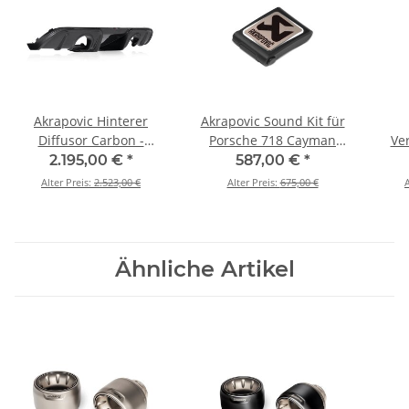
Akrapovic Hinterer
Akrapovic Sound Kit für
Diffusor Carbon -
Porsche 718 Cayman
Ve
Hochglanz für Porsche
GT4 / Spyder - OPF/GPF
(Ed
2.195,00 €
*
587,00 €
*
718 Cayman GT4 /
BJ 2020 > 2023 (P-
7
Alter Preis:
2.523,00 €
Alter Preis:
675,00 €
A
Spyder - OPF/GPF BJ
HF1293)
Sp
2020 > 2023 (DI-
2020
PO/CA/8/G)
Ähnliche Artikel