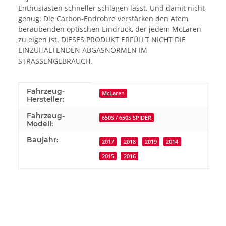
Enthusiasten schneller schlagen lässt. Und damit nicht
genug: Die Carbon-Endrohre verstärken den Atem
beraubenden optischen Eindruck, der jedem McLaren
zu eigen ist. DIESES PRODUKT ERFÜLLT NICHT DIE
EINZUHALTENDEN ABGASNORMEN IM
STRASSENGEBRAUCH.
Produkteigenschaft
Wert
Fahrzeug-
McLaren
Hersteller:
Fahrzeug-
650S / 650S SPIDER
Modell:
Baujahr:
2017
2018
2019
2014
2015
2016