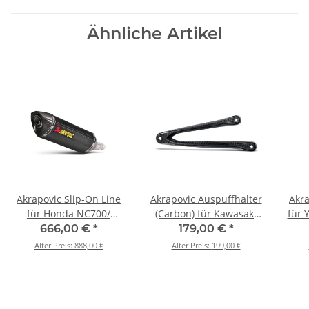
Ähnliche Artikel
Akrapovic Slip-On Line
Akrapovic Auspuffhalter
Akra
für Honda NC700/
(Carbon) für Kawasaki
für 
NC750X - BJ. 2012 > 2020
Ninja ZX-6R - BJ. 2009 >
2014
666,00 €
*
179,00 €
*
(S-H7SO2-HRC)
2026 (P-MBK10R2/2)
Alter Preis:
888,00 €
Alter Preis:
199,00 €