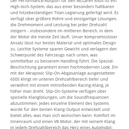
Der Performance-Auspuff für den McLaren 650S ist ein
High-tech-System, das aus einer besonders haltbaren
und hitzebeständigen Titan-Legierung gefertigt wird. Es
verfügt über größere Rohre und einzigartige Lösungen,
die Drehmoment und Leistung bei jeder Drehzahl
steigern - insbesondere im mittleren Bereich, in dem
der Motor die meiste Zeit läuft. Unser kompromissloser
Ansatz lässt nur bestes Material und optimales Design
zu. Leichte Systeme sparen Gewicht und verlagern den
Schwerpunkt des Fahrzeugs nach unten, was
unmittelbar zu besserem Handling führt. Die Spezial-
Beschichtung garantiert einen hochmodernen Look. Ein
mit der Akrapovic Slip-On-Abgasanlage ausgestatteter
650S klingt im unteren Drehzahlbereich tiefer und
verwöhnt mit einem mitreißenden Racing-Klang, je
höher man dreht. Slip-On-Systeme verfügen über
spezielle Klanglösungen, um die Soundfrequenzen
abzustimmen: Jedes einzelne Element des Systems
würde für den besten Klang-Output entwickelt und
bietet alles, was man sich wünschen kann: Komfort im
Innenraum und einen V8-Motor, der mit seinem Klang
in jedem Drehzahlbereich das Herz eines Automobil-