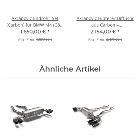
Akrapovic Endrohr-Set
Akrapovic Hinterer Diffusor
(Carbon) für BMW M4 (G82,
aus Carbon –
G83) - OPF/GPF BJ 2021 >
Hochglanzschwarz für BMW
1.650,00 €
*
2.154,00 €
*
2024 (TP-CT/68)
M4 (G82, G83) - OPF/GPF BJ
Alter Preis:
1.897,00 €
Alter Preis:
2.476,00 €
2021 > 2024 (DI-
BM/CA/9/GB)
Ähnliche Artikel