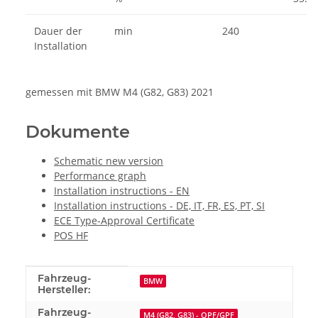
Dauer der
min
240
Installation
gemessen mit
BMW M4 (G82, G83) 2021
Dokumente
Schematic new version
Performance graph
Installation instructions - EN
Installation instructions - DE, IT, FR, ES, PT, SI
ECE Type-Approval Certificate
POS HF
Produkteigenschaft
Wert
Fahrzeug-
BMW
Hersteller:
Fahrzeug-
M4 (G82, G83) - OPF/GPF