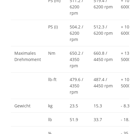
PS (m)
511.2 /
519.4 /
+ 10.9 
6200
6200 rpm
6000 
rpm
PS (i)
504.2 /
512.3 /
+ 10.7 
6200
6200 rpm
6000 
rpm
Maximales
Nm
650.2 /
660.8 /
+ 13.9 
Drehmoment
4350
4450 rpm
5000 
rpm
lb-ft
479.6 /
487.4 /
+ 10.3 
4350
4450 rpm
5000 
rpm
Gewicht
kg
23.5
15.3
- 8.3
lb
51.9
33.7
- 18.2
%
- 35.0