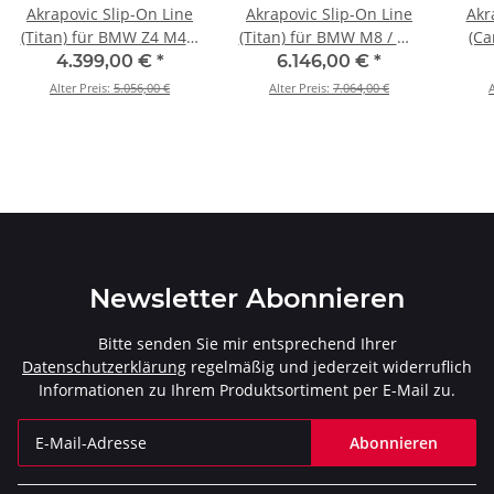
Akrapovic Slip-On Line
Akrapovic Slip-On Line
Akr
(Titan) für BMW Z4 M40i
(Titan) für BMW M8 / M8
(Ca
(G29) BJ 2019 > 2026 (S-
Competition (F91, F92) -
(G80
4.399,00 €
*
6.146,00 €
*
BM/T/9H)
OPF/GPF BJ 2021 > 2026
202
Alter Preis:
5.056,00 €
Alter Preis:
7.064,00 €
A
(S-BM/T/22H)
Newsletter Abonnieren
Bitte senden Sie mir entsprechend Ihrer
Datenschutzerklärung
regelmäßig und jederzeit widerruflich
Informationen zu Ihrem Produktsortiment per E-Mail zu.
Abonnieren
Newsletter Abonnieren