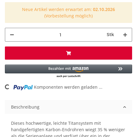
Neue Artikel werden erwartet am:
02.10.2026
(Vorbestellung möglich)
Stk
ing...
Komponenten werden geladen ...
Beschreibung
Dieses hochwertige, leichte Titansystem mit
handgefertigten Karbon-Endrohren wiegt 35 % weniger
als die Serienanlage und verfügt über ein in der