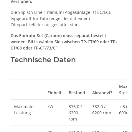
Versionen.
Die Slip-On Line (Titanium) Abgasanlage ist EC/ECE-
typgeprüft für Fahrzeuge, die mit einem
Ottopartikelfilter ausgestattet sind.
Das Endrohr Set (Carbon) muss separat bestellt
werden. Bitte wählen Sie zwischen TP-CT/69 oder TP-
CT/68 oder TP-CT/73/CF.
Technische Daten
Maxim
Einheit
Bestand
Akrapovi?
Steig
Maximale
kW
376.0 /
382.0 /
+ 8.0 /
Leistung
6200
6200 rpm
6000 
rpm