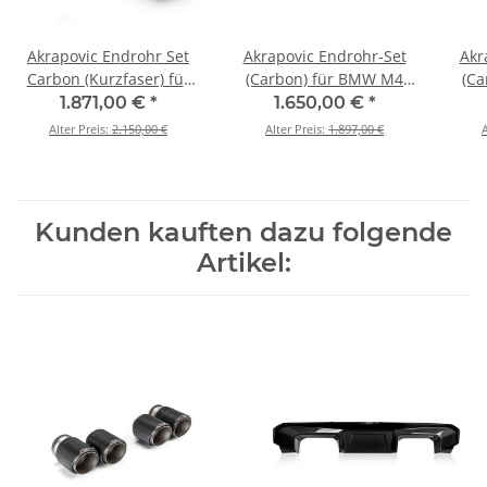
Akrapovic Endrohr Set
Akrapovic Endrohr-Set
Akr
Carbon (Kurzfaser) für
(Carbon) für BMW M4
(Ca
M2 Coupé (G87) / M3
(G82, G83) - OPF/GPF BJ
(G82
1.871,00 €
*
1.650,00 €
*
(G80/G81) / M4
2021 > 2024 (TP-CT/68)
202
Alter Preis:
2.150,00 €
Alter Preis:
1.897,00 €
A
(G82/G83) - BJ. 2021 -
2025 (TP-CT/73/CF)
Kunden kauften dazu folgende
Artikel: