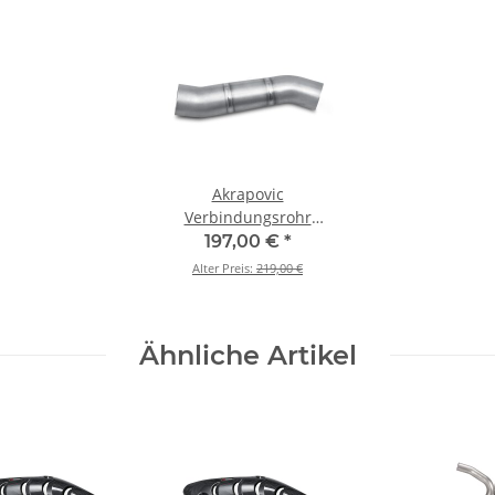
Akrapovic
Verbindungsrohr
(Titan) für Ducati
197,00 €
*
Monster 1200 R - BJ.
Alter Preis:
219,00 €
2017 > 2020 (L-D12SO2)
Ähnliche Artikel