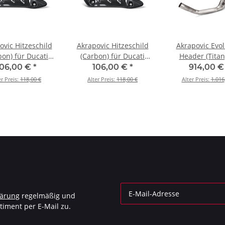
ovic Hitzeschild
Akrapovic Hitzeschild
Akrapovic Evol
bon) für Ducati
(Carbon) für Ducati
Header (Titan
er 1200 R - BJ.
Monster 821 - BJ. 2014
Ducati Monster
106,00 €
*
106,00 €
*
914,00 
17 > 2020 (P-
> 2020 (P-HSD12E1)
BJ. 2017 > 202
er Preis:
118,00 €
Alter Preis:
118,00 €
Alter Preis:
1.016
HSD12E1)
D12E1/1)
lärung
regelmäßig und
timent per E-Mail zu.
Newsletter Abonnieren