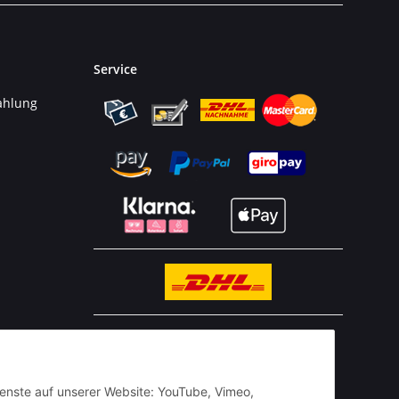
Service
ahlung
n
BESTELLHOTLINE:
(0 23 03) 983 77 27
Dienste auf unserer Website: YouTube, Vimeo,