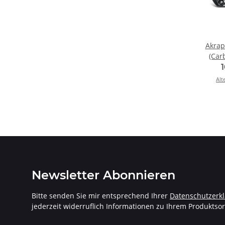
Akrap
(Car
Monst
20
Alt
Newsletter Abonnieren
Bitte senden Sie mir entsprechend Ihrer
Datenschutzerk
jederzeit widerruflich Informationen zu Ihrem Produktsor