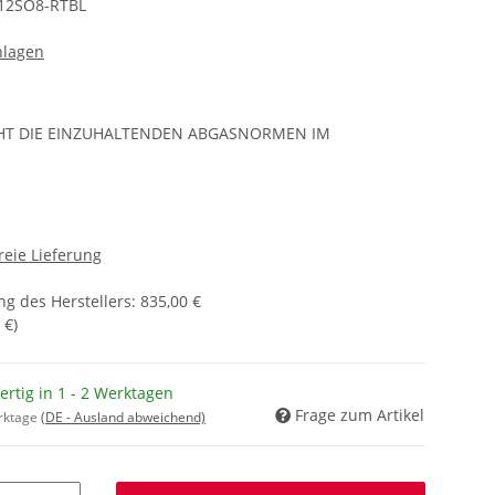
12SO8-RTBL
nlagen
CHT DIE EINZUHALTENDEN ABGASNORMEN IM
reie Lieferung
g des Herstellers
:
835,00 €
 €
)
fertig in 1 - 2 Werktagen
Frage zum Artikel
erktage
(DE - Ausland abweichend)