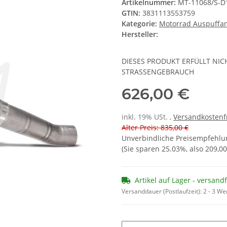
Artikelnummer:
MT-11068/S-D
GTIN:
3831113553759
Kategorie:
Motorrad Auspuffa
Hersteller:
DIESES PRODUKT ERFÜLLT NI
STRASSENGEBRAUCH
626,00 €
inkl. 19% USt. ,
Versandkostenf
Alter Preis: 835,00 €
Unverbindliche Preisempfehlun
(Sie sparen
25.03%
, also
209,00
Artikel auf Lager - versand
Versanddauer (Postlaufzeit):
2 - 3 W