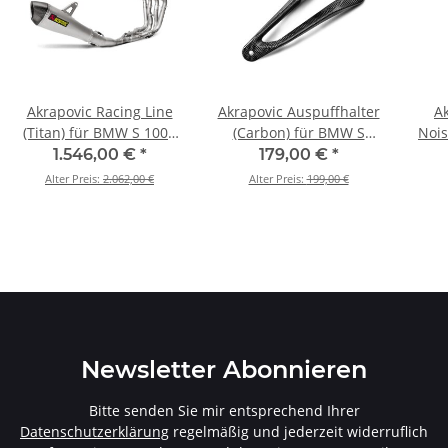
Akrapovic Racing Line
Akrapovic Auspuffhalter
A
(Titan) für BMW S 1000
(Carbon) für BMW S
Noi
RR - BJ. 2015 > 2018 (S-
1000 RR - BJ. 2015 >
S 1
1.546,00 €
*
179,00 €
*
B10R3-CZT)
2018 (P-MBB10R3/1)
Alter Preis:
2.062,00 €
Alter Preis:
199,00 €
Newsletter Abonnieren
Bitte senden Sie mir entsprechend Ihrer
Datenschutzerklärung
regelmäßig und jederzeit widerruflich