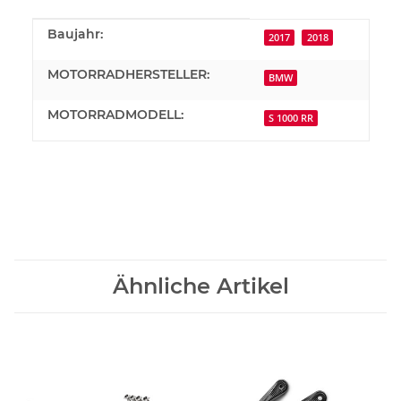
Produkteigenschaft
Wert
Baujahr:
2017
2018
MOTORRADHERSTELLER:
BMW
MOTORRADMODELL:
S 1000 RR
Ähnliche Artikel