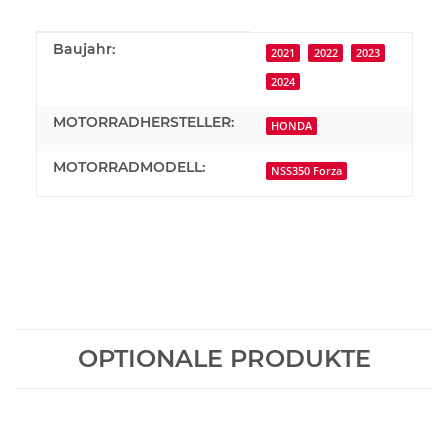
Produkteigenschaft
Wert
Baujahr:
2021
2022
2023
2024
MOTORRADHERSTELLER:
HONDA
MOTORRADMODELL:
NSS350 Forza
OPTIONALE PRODUKTE