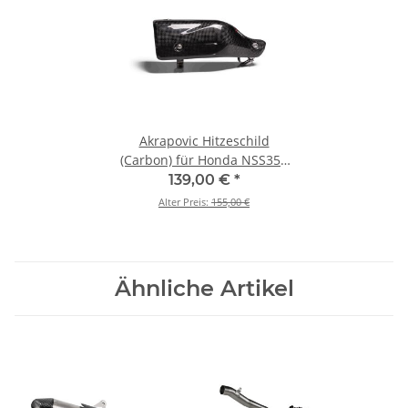
Akrapovic Hitzeschild
(Carbon) für Honda NSS350
Forza - BJ. 2021 > 2023 (P-
139,00 €
*
HSH3SO1)
Alter Preis:
155,00 €
Ähnliche Artikel