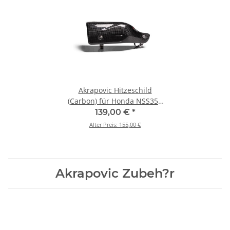
Akrapovic Hitzeschild
(Carbon) für Honda NSS350
Forza - BJ. 2021 > 2023 (P-
139,00 €
*
HSH3SO1)
Alter Preis:
155,00 €
Akrapovic Zubeh?r