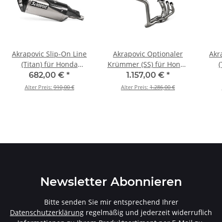
Akrapovic Slip-On Line
Akrapovic Optionaler
Akr
(Titan) für Honda
Krümmer (SS) für Honda
(
NSS750 Forza - BJ. 2021
CBR600RR - BJ. 2013 >
MS
682,00 €
*
1.157,00 €
*
> 2024 (S-H7SO4-HRT/1)
2026 (E-H6R8/1)
2021
Alter Preis:
910,00 €
Alter Preis:
1.286,00 €
Newsletter Abonnieren
Bitte senden Sie mir entsprechend Ihrer
Datenschutzerklärung
regelmäßig und jederzeit widerruflich