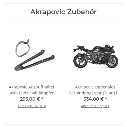
Akrapovic Zubehör
Akrapovic Auspuffhalter
Akrapovic Optionales
with Endschalldämpfer
Verbindungsrohr (Titan) für
clamp (Carbon) für Kawasaki
Kawasaki Ninja ZX-10R - BJ.
293,00 €
*
334,00 €
*
Ninja ZX-10R - BJ. 2016 >
2016 > 2020 (L-K10SO7T)
Alter Preis:
326,00 €
Alter Preis:
372,00 €
2020 (P-MBK10E2)