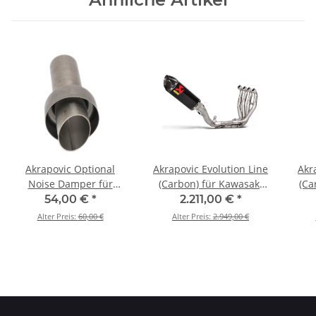
Akrapovic Optional
Akrapovic Evolution Line
Akr
Noise Damper für
(Carbon) für Kawasaki
(Ca
Kawasaki Ninja ZX-10R -
Ninja ZX-10R - BJ. 2016 >
Ni
54,00 €
*
2.211,00 €
*
BJ. 2016 > 2020 (V-
2020 (S-K10E9-ZC)
201
Alter Preis:
60,00 €
Alter Preis:
2.949,00 €
TUV109/1)