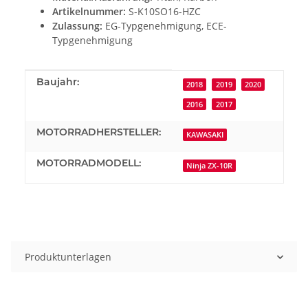
Artikelnummer:
S-K10SO16-HZC
Zulassung:
EG-Typgenehmigung, ECE-
Typgenehmigung
Produkteigenschaft
Wert
Baujahr:
2018
2019
2020
2016
2017
MOTORRADHERSTELLER:
KAWASAKI
MOTORRADMODELL:
Ninja ZX-10R
Produktunterlagen