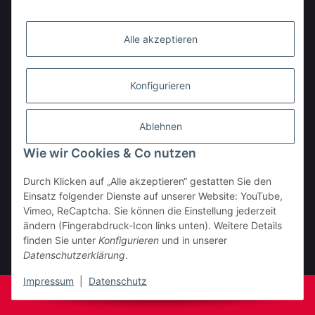
Alle akzeptieren
Konfigurieren
Ablehnen
Wie wir Cookies & Co nutzen
Durch Klicken auf „Alle akzeptieren“ gestatten Sie den
BESTELLHOTLINE:
Einsatz folgender Dienste auf unserer Website: YouTube,
(0 23 03) 983 77 27
Vimeo, ReCaptcha. Sie können die Einstellung jederzeit
ändern (Fingerabdruck-Icon links unten). Weitere Details
Vertrag widerrufen
finden Sie unter
Konfigurieren
und in unserer
Datenschutzerklärung
.
* Alle Preise inkl. gesetzlicher USt., zzgl.
Versand
Impressum
|
Datenschutz
© Fa. Moto Technik UG
Powered by
JTL-Shop