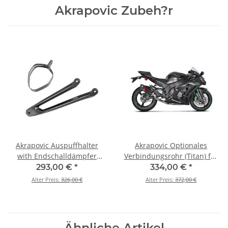
Akrapovic Zubeh?r
Akrapovic Auspuffhalter
Akrapovic Optionales
with Endschalldämpfer
Verbindungsrohr (Titan) für
clamp (Carbon) für Kawasaki
Kawasaki Ninja ZX-10R - BJ.
293,00 €
*
334,00 €
*
Ninja ZX-10R - BJ. 2016 >
2016 > 2020 (L-K10SO7T)
Alter Preis:
326,00 €
Alter Preis:
372,00 €
2020 (P-MBK10E2)
Ähnliche Artikel