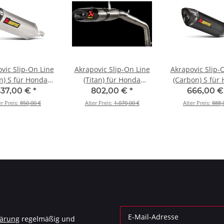
vic Slip-On Line
Akrapovic Slip-On Line
Akrapovic Slip-
an) S für Honda
(Titan) für Honda
(Carbon) S für
 / NC750S - BJ.
CBR600RR - BJ. 2013 >
NC700 / NC750S
637,00 €
*
802,00 €
*
666,00 
 2020 (S-H7SO2-
2026 (S-H6SO17-HACT)
2012 > 2020 (S
er Preis:
850,00 €
Alter Preis:
1.070,00 €
Alter Preis:
888,
HRT)
HRC)
lärung
regelmäßig und