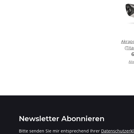
Akrapo
(Tit
NC700
2012 >
Alt
Newsletter Abonnieren
Bitte senden Sie mir entsprechend Ihrer
Datenschutzerk