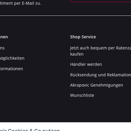
timent per E-Mail zu.
Newsletter Abonnieren
onen
Shop Service
uns
Jetzt auch bequem per Ratenz
kaufen
öglichkeiten
Händler werden
formationen
Rücksendung und Reklamatio
r
Akrapovic Genehmigungen
Wunschliste
wir Cookies & Co nutzen