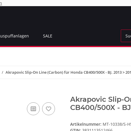
n
Auspuffanlagen
SALE
Akrapovic Slip-On Line (Carbon) für Honda CB400/500X - BJ. 2013 > 2
Akrapovic Slip-O
CB400/500X - BJ
Artikelnummer:
MT-10338/S-
GTIN:
3831113512466