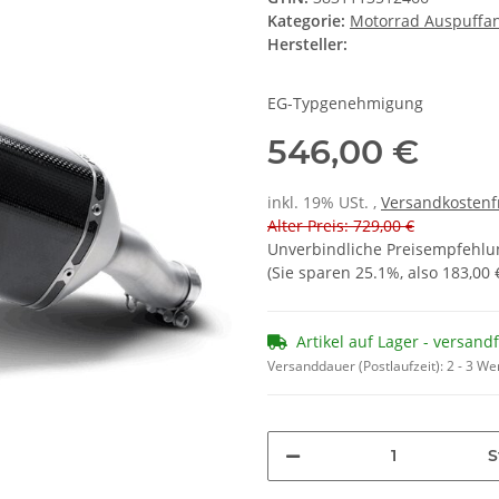
Kategorie:
Motorrad Auspuffa
Hersteller:
EG-Typgenehmigung
546,00 €
inkl. 19% USt. ,
Versandkostenf
Alter Preis: 729,00 €
Unverbindliche Preisempfehlun
(Sie sparen
25.1%
, also
183,00 
Artikel auf Lager - versand
Versanddauer (Postlaufzeit):
2 - 3 W
S