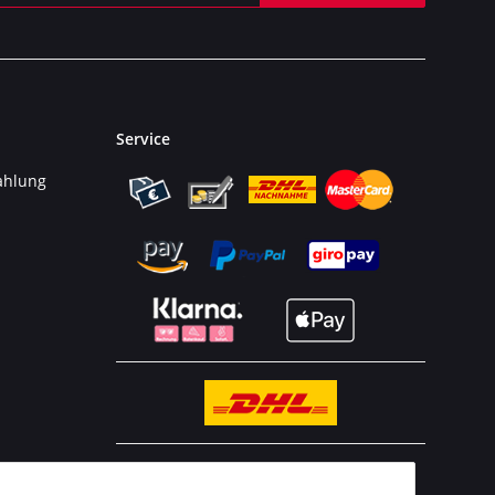
Service
ahlung
n
BESTELLHOTLINE:
(0 23 03) 983 77 27