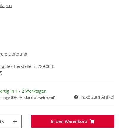
nlagen
reie Lieferung
g des Herstellers
:
729,00 €
€
)
fertig in 1 - 2 Werktagen
Frage zum Artikel
erktage
(DE - Ausland abweichend)
In den Warenkorb
tk