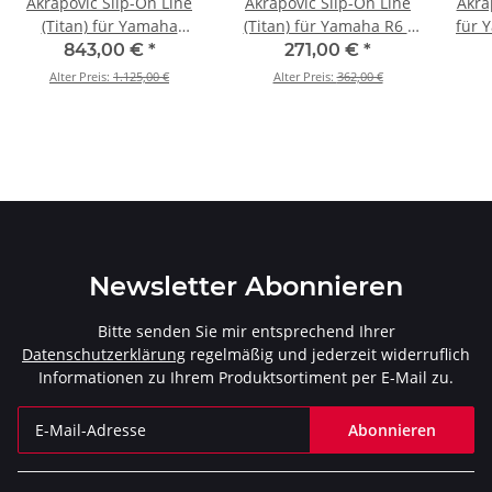
Akrapovic Slip-On Line
Akrapovic Slip-On Line
Akra
(Titan) für Yamaha
(Titan) für Yamaha R6 -
für 
XT1200Z/E - BJ. 2010 >
BJ. 2006 > 2016 (SM-
>
843,00 €
*
271,00 €
*
2020 (S-Y12SO2-HAAT)
Y6SO6T)
Alter Preis:
1.125,00 €
Alter Preis:
362,00 €
Newsletter Abonnieren
Bitte senden Sie mir entsprechend Ihrer
Datenschutzerklärung
regelmäßig und jederzeit widerruflich
Informationen zu Ihrem Produktsortiment per E-Mail zu.
Abonnieren
Newsletter Abonnieren