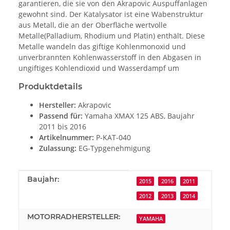
garantieren, die sie von den Akrapovic Auspuffanlagen
gewohnt sind. Der Katalysator ist eine Wabenstruktur
aus Metall, die an der Oberfläche wertvolle
Metalle(Palladium, Rhodium und Platin) enthält. Diese
Metalle wandeln das giftige Kohlenmonoxid und
unverbrannten Kohlenwasserstoff in den Abgasen in
ungiftiges Kohlendioxid und Wasserdampf um
Produktdetails
Hersteller:
Akrapovic
Passend für:
Yamaha XMAX 125 ABS, Baujahr
2011 bis 2016
Artikelnummer:
P-KAT-040
Zulassung:
EG-Typgenehmigung
Produkteigenschaft
Wert
Baujahr:
2015
2016
2011
2012
2013
2014
MOTORRADHERSTELLER:
YAMAHA