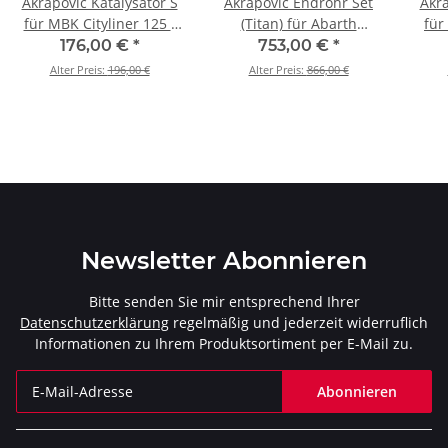
Akrapovic Katalysator S
Akrapovic Endrohr Set
Akra
für MBK Cityliner 125 -
(Titan) für Abarth
für
BJ. 2008 > 2011 (P-KAT-
500/500C BJ 2008 > 2017
BJ. 
176,00 €
*
753,00 €
*
040)
(TP-T/S/2)
Alter Preis:
196,00 €
Alter Preis:
866,00 €
Newsletter Abonnieren
Bitte senden Sie mir entsprechend Ihrer
Datenschutzerklärung
regelmäßig und jederzeit widerruflich
Informationen zu Ihrem Produktsortiment per E-Mail zu.
Abonnieren
Newsletter Abonnieren