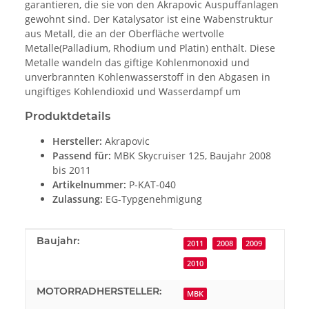
garantieren, die sie von den Akrapovic Auspuffanlagen
gewohnt sind. Der Katalysator ist eine Wabenstruktur
aus Metall, die an der Oberfläche wertvolle
Metalle(Palladium, Rhodium und Platin) enthält. Diese
Metalle wandeln das giftige Kohlenmonoxid und
unverbrannten Kohlenwasserstoff in den Abgasen in
ungiftiges Kohlendioxid und Wasserdampf um
Produktdetails
Hersteller:
Akrapovic
Passend für:
MBK Skycruiser 125, Baujahr 2008
bis 2011
Artikelnummer:
P-KAT-040
Zulassung:
EG-Typgenehmigung
Produkteigenschaft
Wert
Baujahr:
2011
2008
2009
2010
MOTORRADHERSTELLER:
MBK