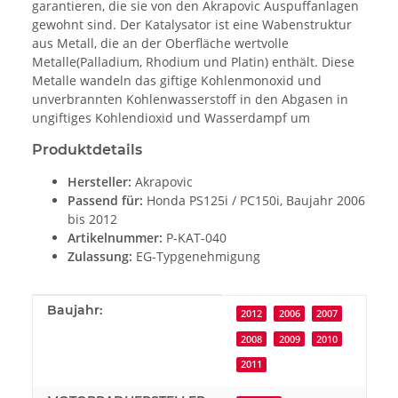
garantieren, die sie von den Akrapovic Auspuffanlagen
gewohnt sind. Der Katalysator ist eine Wabenstruktur
aus Metall, die an der Oberfläche wertvolle
Metalle(Palladium, Rhodium und Platin) enthält. Diese
Metalle wandeln das giftige Kohlenmonoxid und
unverbrannten Kohlenwasserstoff in den Abgasen in
ungiftiges Kohlendioxid und Wasserdampf um
Produktdetails
Hersteller:
Akrapovic
Passend für:
Honda PS125i / PC150i, Baujahr 2006
bis 2012
Artikelnummer:
P-KAT-040
Zulassung:
EG-Typgenehmigung
Produkteigenschaft
Wert
Baujahr:
2012
2006
2007
2008
2009
2010
2011