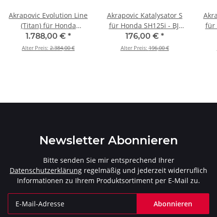
Akrapovic Evolution Line
Akrapovic Katalysator S
Akra
(Titan) für Honda
für Honda SH125i - BJ.
für
CBR600RR BJ. 2005 >
2006 > 2016 (P-KAT-040)
2005
1.788,00 €
*
176,00 €
*
2018 - S-H6E5-ACT
Alter Preis:
2.384,00 €
Alter Preis:
196,00 €
Newsletter Abonnieren
Bitte senden Sie mir entsprechend Ihrer
Datenschutzerklärung
regelmäßig und jederzeit widerruflich
Informationen zu Ihrem Produktsortiment per E-Mail zu.
Abonnieren