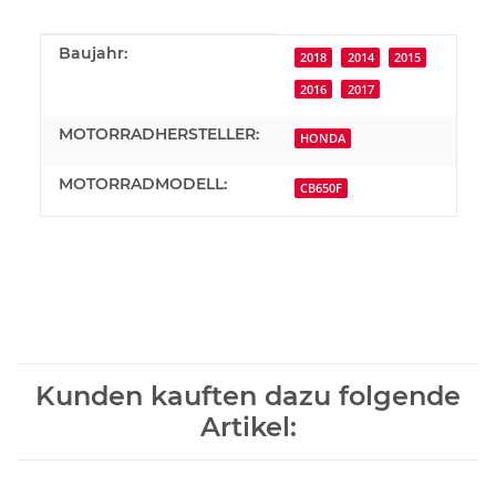
Produkteigenschaft
Wert
Baujahr:
2018
2014
2015
2016
2017
MOTORRADHERSTELLER:
HONDA
MOTORRADMODELL:
CB650F
Kunden kauften dazu folgende
Artikel: