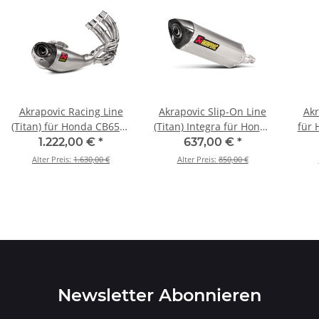
Akrapovic Racing Line
Akrapovic Slip-On Line
Akr
(Titan) für Honda CB650F
(Titan) Integra für Honda
für 
- BJ. 2014 > 2018 (S-
Integra - BJ. 2012 > 2020
20
1.222,00 €
*
637,00 €
*
H6R14-HEGEHT)
(S-H7SO2-HRT)
Alter Preis:
1.630,00 €
Alter Preis:
850,00 €
Newsletter Abonnieren