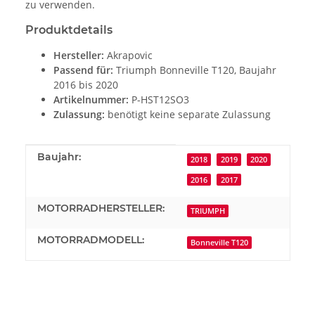
zu verwenden.
Produktdetails
Hersteller:
Akrapovic
Passend für:
Triumph Bonneville T120, Baujahr
2016 bis 2020
Artikelnummer:
P-HST12SO3
Zulassung:
benötigt keine separate Zulassung
Produkteigenschaft
Wert
Baujahr:
2018
2019
2020
2016
2017
MOTORRADHERSTELLER:
TRIUMPH
MOTORRADMODELL:
Bonneville T120