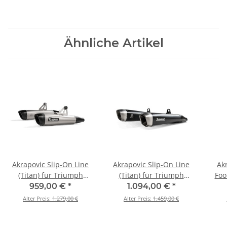
Ähnliche Artikel
Akrapovic Slip-On Line
Akrapovic Slip-On Line
Ak
(Titan) für Triumph
(Titan) für Triumph
Foo
Bonneville T120 - BJ.
Street Twin - BJ. 2016 >
T
959,00 €
*
1.094,00 €
*
2016 > 2020 (S-T12SO4-
2020 (S-T9SO2-HCQTBL)
XC/X
Alter Preis:
1.279,00 €
Alter Preis:
1.459,00 €
HCQT)
BJ. 2