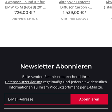
Akrapovic Sound Kit für
Akrapovic Hinterer
Akr
BMW X5 M (F85) BJ 2015
Diffusor Carbon -
(Tit
> 2018 (P-HF947)
Hochglanz für BMW M3
F13)
726,00 €
*
1.439,00 €
*
(F80) BJ 2014 > 2018 (DI-
Alter Preis:
834,00 €
Alter Preis:
1.654,00 €
A
BM/CA/4/G)
Newsletter Abonnieren
Bitte senden Sie mir entsprechend Ihrer
Datenschutzerklärung
regelmäßig und jederzeit widerruflich
Informationen zu Ihrem Produktsortiment per E-Mail zu.
Abonnieren
Newsletter Abonnieren