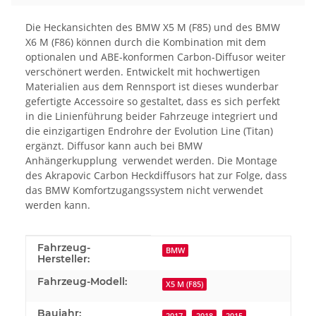
Die Heckansichten des BMW X5 M (F85) und des BMW
X6 M (F86) können durch die Kombination mit dem
optionalen und ABE-konformen Carbon-Diffusor weiter
verschönert werden. Entwickelt mit hochwertigen
Materialien aus dem Rennsport ist dieses wunderbar
gefertigte Accessoire so gestaltet, dass es sich perfekt
in die Linienführung beider Fahrzeuge integriert und
die einzigartigen Endrohre der Evolution Line (Titan)
ergänzt. Diffusor kann auch bei BMW
Anhängerkupplung verwendet werden. Die Montage
des Akrapovic Carbon Heckdiffusors hat zur Folge, dass
das BMW Komfortzugangssystem nicht verwendet
werden kann.
Produkteigenschaft
Wert
Fahrzeug-
BMW
Hersteller:
Fahrzeug-Modell:
X5 M (F85)
Baujahr: