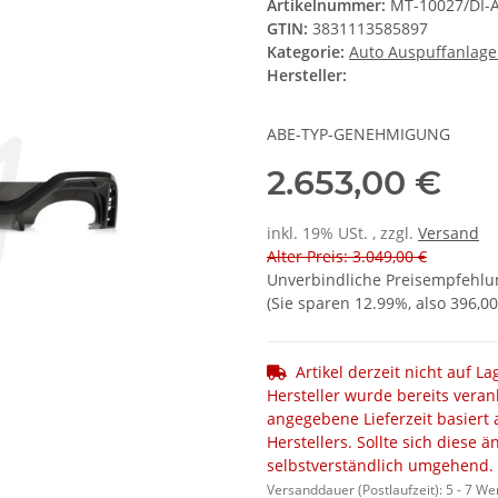
Artikelnummer:
MT-10027/DI-
GTIN:
3831113585897
Kategorie:
Auto Auspuffanlag
Hersteller:
ABE-TYP-GENEHMIGUNG
2.653,00 €
inkl. 19% USt. , zzgl.
Versand
Alter Preis: 3.049,00 €
Unverbindliche Preisempfehlun
(Sie sparen
12.99%
, also
396,00
Artikel derzeit nicht auf L
Hersteller wurde bereits veran
angegebene Lieferzeit basiert 
Herstellers. Sollte sich diese 
selbstverständlich umgehend.
Versanddauer (Postlaufzeit):
5 - 7 W