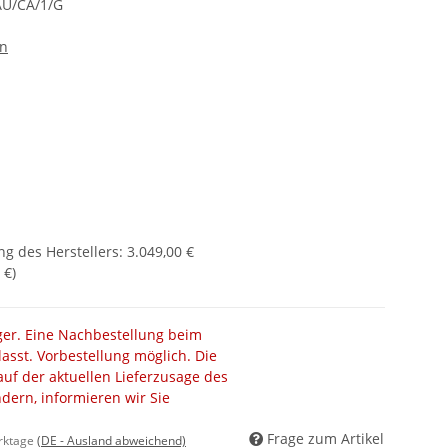
AU/CA/1/G
en
g des Herstellers
:
3.049,00 €
 €
)
ager. Eine Nachbestellung beim
lasst. Vorbestellung möglich. Die
auf der aktuellen Lieferzusage des
ändern, informieren wir Sie
Frage zum Artikel
erktage
(DE - Ausland abweichend)