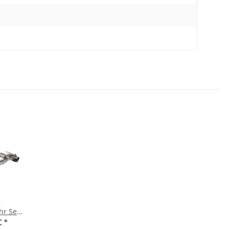
c
hr Set
Audi RS
€
*