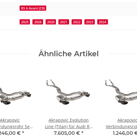
RS 6 Avant (C8)
2025
2026
2020
2021
2022
2023
2024
Ähnliche Artikel
Akrapovic
Akrapovic Evolution
Akrapovi
ndungsrohr Set
Line (Titan) für Audi RS
Verbindungsro
tahl) für Audi RS
6 Avant (C8) BJ. 2020 -
(Edelstahl) für 
.246,00 €
*
7.605,00 €
*
1.246,00 