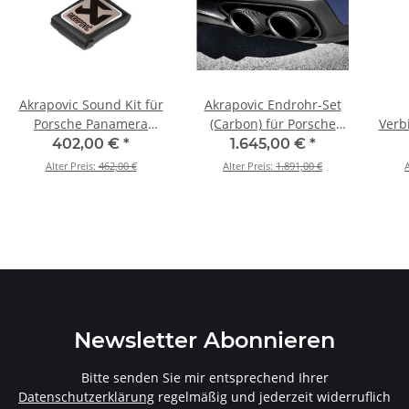
Akrapovic Sound Kit für
Akrapovic Endrohr-Set
Porsche Panamera
(Carbon) für Porsche
Verb
Turbo S E-Hybrid / Sport
Panamera Turbo S E-
K
402,00 €
*
1.645,00 €
*
Turismo (971) BJ 2017 >
Hybrid / Sport Turismo
Po
Alter Preis:
462,00 €
Alter Preis:
1.891,00 €
A
a/Dakar
2023 (P-HF1149)
(971) BJ 2017 > 2023 (TP-
/S/4
CT/48)
(992
Newsletter Abonnieren
Bitte senden Sie mir entsprechend Ihrer
Datenschutzerklärung
regelmäßig und jederzeit widerruflich