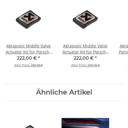
Akrapovic Middle Valve
Akrapovic Middle Valve
Akra
Actuator Kit für Porsche
Actuator Kit für Porsche
Pors
Panamera GTS / Sport
Panamera Turbo / Sport
Spo
222,00 €
*
222,00 €
*
Turismo (971) BJ 2019 >
Turismo (971) BJ 2017 >
201
Alter Preis:
255,00 €
Alter Preis:
255,00 €
2023 (P-HF1170)
2023 (P-HF1170)
Ähnliche Artikel