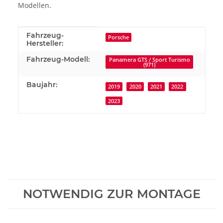
Modellen.
Produkteigenschaft
Wert
Fahrzeug-
Porsche
Hersteller:
Fahrzeug-Modell:
Panamera GTS / Sport Turismo
(971)
Baujahr:
2019
2020
2021
2022
2023
NOTWENDIG ZUR MONTAGE