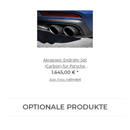
Akrapovic Endrohr-Set
(Carbon) für Porsche
Panamera GTS / Sport
1.645,00 €
*
Turismo (971) BJ 2019 > 2023
Alter Preis:
1.891,00 €
(TP-CT/48)
OPTIONALE PRODUKTE