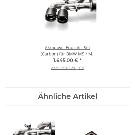
Akrapovic Endrohr-Set
(Carbon) für BMW M5 / M5
Competition (F90) BJ 2018 >
1.645,00 €
*
2023 (TP-CT/47/RS)
Alter Preis:
1.891,00 €
Ähnliche Artikel