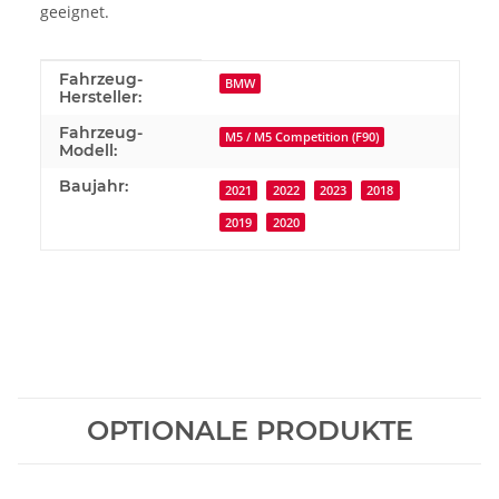
geeignet.
Produkteigenschaft
Wert
Fahrzeug-
BMW
Hersteller:
Fahrzeug-
M5 / M5 Competition (F90)
Modell:
Baujahr:
2021
2022
2023
2018
2019
2020
OPTIONALE PRODUKTE