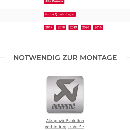
Alfa Romeo
Giulia Quadrifoglio
2017
2018
2019
2020
2016
NOTWENDIG ZUR MONTAGE
Akrapovic Evolution
Verbindungsrohr Set