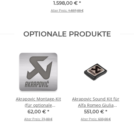
(Titan) für Alfa Romeo
1.598,00 €
*
Giulia Quadrifoglio BJ
Alter Preis:
1.837,00 €
2016 > 2020 (E-AR/T/1)
OPTIONALE PRODUKTE
Akrapovic Montage-Kit
Akrapovic Sound Kit für
(für optionale
Alfa Romeo Giulia
Downpipe) für Alfa
Quadrifoglio BJ 2016 >
62,00 €
*
551,00 €
*
Romeo Giulia
2020 (P-HF1160)
Alter Preis:
71,00 €
Alter Preis:
633,00 €
Quadrifoglio BJ 2016 >
2020 (P-X227)