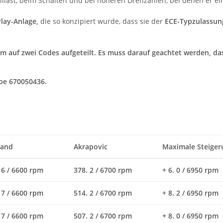
eillast, beim Schalten und bei höheren Drehzahlen, bei denen er e
lay-Anlage,
die so konzipiert wurde, dass sie der
ECE-Typzulassun
 auf zwei Codes aufgeteilt. Es muss darauf geachtet werden, da
pe 670050436.
tand
Akrapovic
Maximale Steiger
 6 / 6600 rpm
378. 2 / 6700 rpm
+ 6. 0 / 6950 rpm
 7 / 6600 rpm
514. 2 / 6700 rpm
+ 8. 2 / 6950 rpm
 7 / 6600 rpm
507. 2 / 6700 rpm
+ 8. 0 / 6950 rpm