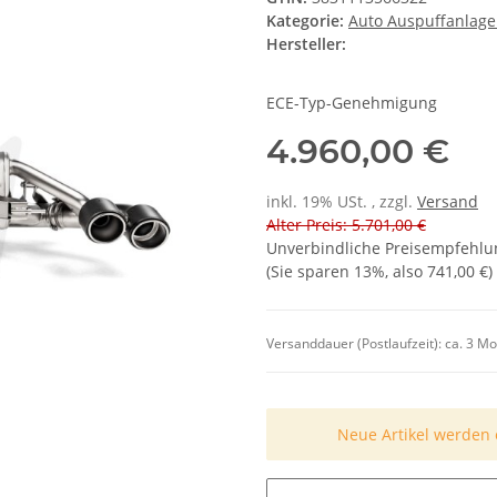
Kategorie:
Auto Auspuffanlag
Hersteller:
ECE-Typ-Genehmigung
4.960,00 €
inkl. 19% USt. , zzgl.
Versand
Alter Preis: 5.701,00 €
Unverbindliche Preisempfehlun
(Sie sparen
13%
, also
741,00 €
)
Versanddauer (Postlaufzeit):
ca. 3 M
Neue Artikel werden