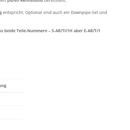
inen
puren Rennsound
bereitstellt.
g
entspricht. Optional sind auch ein Downpipe-Set und
ss beide Teile-Nummern – S-AR/TI/1H aber E-AR/T/1
ung