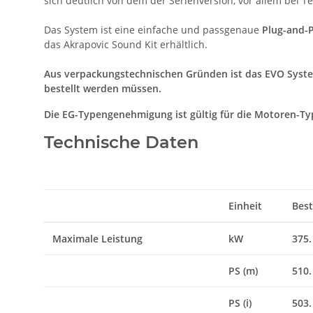
sich deutlich von dem der Serienversion, vor allem bei T
Das System ist eine einfache und passgenaue
Plug-and-P
das Akrapovic Sound Kit erhältlich.
Aus verpackungstechnischen Gründen ist das EVO System
bestellt werden müssen.
Die EG-Typengenehmigung ist gültig für die Motoren-Ty
Technische Daten
Einheit
Bes
Maximale Leistung
kW
375.
PS (m)
510.
PS (i)
503.