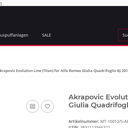
n
Auspuffanlagen
SALE
krapovic Evolution Line (Titan) für Alfa Romeo Giulia Quadrifoglio BJ 201
Akrapovic Evolut
Giulia Quadrifogl
Artikelnummer:
MT-10012/S-A
GTIN:
3831113566322