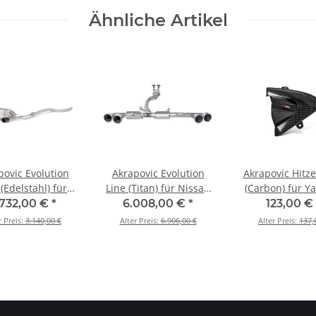
Ähnliche Artikel
povic Evolution
Akrapovic Evolution
Akrapovic Hitze
 (Edelstahl) für
Line (Titan) für Nissan
(Carbon) für 
440i (F32, F33,
GT-R BJ 2008 > 2024
YZF-R25 - BJ. 
.732,00 €
*
6.008,00 €
*
123,00 €
 BJ 2016 > 2020
(ME-NI/T/1)
2021 (P-HSY3
r Preis:
3.140,00 €
Alter Preis:
6.906,00 €
Alter Preis:
137,
TP-BM/SS/2H)