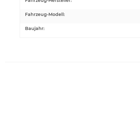
Produkteigenschaft
Wert
Fahrzeug-Hersteller:
Fahrzeug-Modell:
Baujahr: