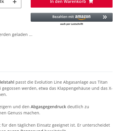
In den Warenkorb
tk
den geladen ...
elstahl
passt die Evolution Line Abgasanlage aus Titan
rei gegossen werden, etwa das Klappengehäuse und das X-
hen.
eigern und den
Abgasgegendruck
deutlich zu
schen Genuss machen.
ür den täglichen Einsatz geeignet ist. Er unterscheidet