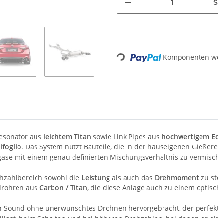
S
Loading...
Komponenten wer
Resonator aus
leichtem Titan
sowie Link Pipes aus
hochwertigem Ed
ifoglio
. Das System nutzt Bauteile, die in der hauseigenen Gieße
bgase mit einem genau definierten Mischungsverhältnis zu vermisc
hzahlbereich sowohl die
Leistung
als auch das
Drehmoment
zu st
ndrohren aus
Carbon / Titan
, die diese Anlage auch zu einem opti
n Sound ohne unerwünschtes Dröhnen hervorgebracht, der perfekt f