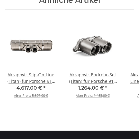
Ähnliche Artikel
Akrapovic Slip-On Line
Akrapovic Endrohr-Set
Akr
(Titan) für Porsche 911
(Titan) für Porsche 911
Line
GT3 RS (991.2) BJ 2018 >
GT3 RS (991.2) BJ 2018 >
911
4.617,00 €
*
1.264,00 €
*
2020 (S-PO/TI/10H)
2020 (TP-T/S/19/H)
2018
Alter Preis:
5.307,00 €
Alter Preis:
1.453,00 €
A