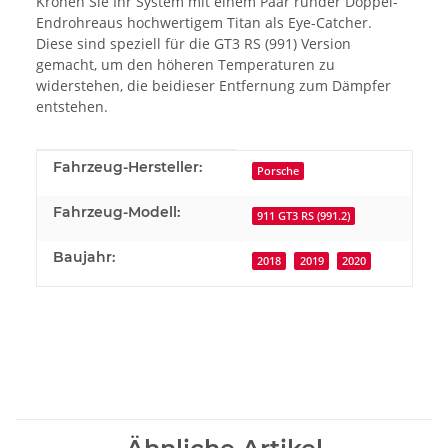
Krönen Sie Ihr System mit einem Paar runder Doppel-
Endrohreaus hochwertigem Titan als Eye-Catcher.
Diese sind speziell für die GT3 RS (991) Version
gemacht, um den höheren Temperaturen zu
widerstehen, die beidieser Entfernung zum Dämpfer
entstehen.
Produkteigenschaft
Wert
Fahrzeug-Hersteller:
Porsche
Fahrzeug-Modell:
911 GT3 RS (991.2)
Baujahr:
2018
2019
2020