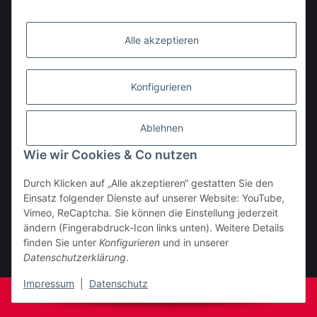
Alle akzeptieren
Konfigurieren
Ablehnen
Wie wir Cookies & Co nutzen
Durch Klicken auf „Alle akzeptieren“ gestatten Sie den
BESTELLHOTLINE:
Einsatz folgender Dienste auf unserer Website: YouTube,
(0 23 03) 983 77 27
Vimeo, ReCaptcha. Sie können die Einstellung jederzeit
ändern (Fingerabdruck-Icon links unten). Weitere Details
Vertrag widerrufen
finden Sie unter
Konfigurieren
und in unserer
Datenschutzerklärung
.
* Alle Preise inkl. gesetzlicher USt., zzgl.
Versand
Impressum
|
Datenschutz
© Fa. Moto Technik UG
Powered by
JTL-Shop