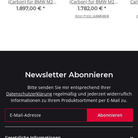
(Carbon) für BMW M2
(Carbon) für BMW M2
Car
Coupé (G87) - OPF/GPF BJ
Coupé (G87) - OPF/GPF BJ
M2
1.897,00 €
*
1.782,00 €
*
2023 > 2025 (TP-CT/68)
2023 > 2025 (TP-CT/69)
Alter Preis:
2.048,00 €
A
(G8
2
Newsletter Abonnieren
Bitte senden Sie mir entsprechend Ihrer
Datenschutzerklärung
regelmäßig und jederzeit widerruflich
Informationen zu Ihrem Produktsortiment per E-Mail zu.
Abonnieren
Newsletter Abonnieren
Gesetzliche Informationen